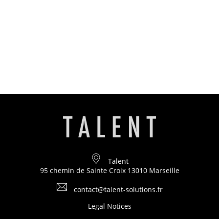
OUR OFFERS
TRAINING
DIGITALISATION & CONTENT
PERSONALITY TEST
COMMUNICATION-SOCIAL NETWORK
METHODOLOGY AND ENGAGEMENT
NEWS
CONTACT AND DEMO
Talent
PRIVACY POLICY
95 chemin de Sainte Croix
13010
Marseille
contact@talent-solutions.fr
Legal Notices