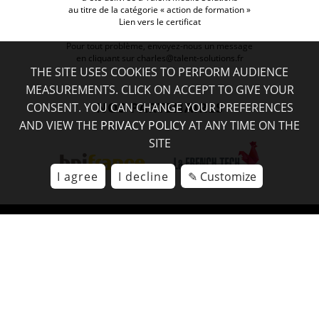
au titre de la catégorie « action de formation »
Lien vers le certificat
Pour tout problème, envoyez-nous un message
en cliquant sur
charles@talent-solutions.fr
THE SITE USES COOKIES TO PERFORM AUDIENCE
MEASUREMENTS. CLICK ON ACCEPT TO GIVE YOUR
NOS PARTENAIRES
CONSENT. YOU CAN CHANGE YOUR PREFERENCES
AND VIEW THE
PRIVACY POLICY
AT ANY TIME ON THE
SITE
I agree
I decline
✎ Customize
Société au capital de 50 000 €, immatriculée au RCS de Nice
sous le numéro 818 410 441
Official website - All rights reserved - Talent - © 2026
Conception & design: :
Ultimate Content